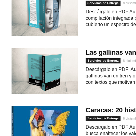
Servicios de Entrega
8 diciem
Descárgalo en PDF Auto
compilación integrada 
cubierto un espectro de
Las gallinas van
Servicios de Entrega
8 diciem
Descárgalo en PDF Aut
1
gallinas van en tren y 
con textos que motivan 
Caracas: 20 hist
Servicios de Entrega
6 diciem
Descárgalo en PDF Auto
busca enaltecer los val