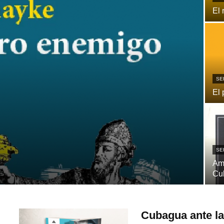
El 
SE
El 
SE
Ame
Cu
Cubagua ante la 