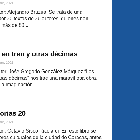
bre, 2021
r: Alejandro Bruzual Se trata de una
por 30 textos de 26 autores, quienes han
 más de 80...
 en tren y otras décimas
bre, 2021
or: Jośe Gregorio González Márquez “Las
otras décimas” nos trae una maravillosa obra,
la imaginación...
orias 20
bre, 2021
r: Octavio Sisco Ricciardi En este libro se
ores culturales de la ciudad de Caracas, antes