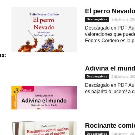
El perro Nevad
Descargables
2 diciembre, 20
Descárgalo en PDF Aut
valoraciones que puede 
Febres-Cordero es la pr
as:
Adivina el mund
Descargables
2 diciembre, 20
Descárgalo en PDF Auto
es pajarito o lucero/ a 
Rocinante comió
Descargables
2 diciembre, 20