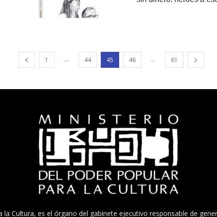
...
...
1
44
45
46
61
a la Cultura, es el órgano del gabinete ejecutivo responsable de gener