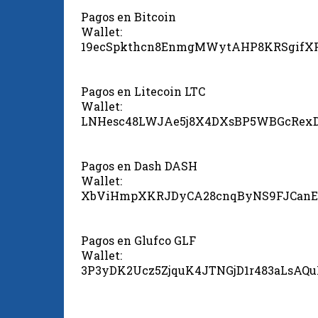
Pagos en Bitcoin
Wallet:
19ecSpkthcn8EnmgMWytAHP8KRSgifX
Pagos en Litecoin LTC
Wallet:
LNHesc48LWJAe5j8X4DXsBP5WBGcRex
Pagos en Dash DASH
Wallet:
XbViHmpXKRJDyCA28cnqByNS9FJCanE
Pagos en Glufco GLF
Wallet:
3P3yDK2Ucz5ZjquK4JTNGjD1r483aLsAQ