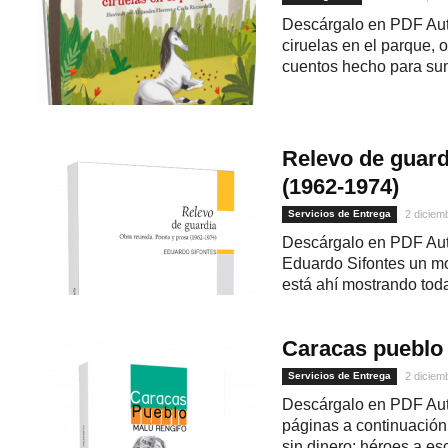
Descárgalo en PDF Aut
ciruelas en el parque, 
cuentos hecho para sum
Relevo de guard
(1962-1974)
Servicios de Entrega
2 diciem
Descárgalo en PDF Auto
Eduardo Sifontes un mo
está ahí mostrando toda
Caracas pueblo
Servicios de Entrega
2 diciem
Descárgalo en PDF Auto
páginas a continuación.
sin dinero: héroes a esc