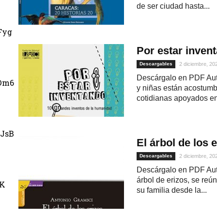
de ser ciudad hasta...
Fyg
Por estar inven
Descargables
2 diciembre, 20
Descárgalo en PDF Auto
Dm6
y niñas están acostumb
cotidianas apoyados en
JsB
El árbol de los 
Descargables
2 diciembre, 20
Descárgalo en PDF Auto
árbol de erizos, se reú
uK
su familia desde la...