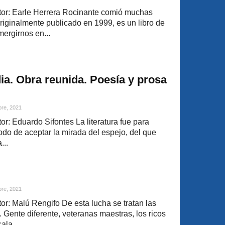
or: Earle Herrera Rocinante comió muchas
originalmente publicado en 1999, es un libro de
ergirnos en...
ia. Obra reunida. Poesía y prosa
bre, 2021
r: Eduardo Sifontes La literatura fue para
do de aceptar la mirada del espejo, del que
...
bre, 2021
r: Malú Rengifo De esta lucha se tratan las
 Gente diferente, veteranas maestras, los ricos
ala...