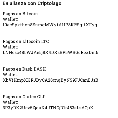
En alianza con Criptolago
Pagos en Bitcoin
Wallet:
19ecSpkthcn8EnmgMWytAHP8KRSgifXFyg
Pagos en Litecoin LTC
Wallet:
LNHesc48LWJAe5j8X4DXsBP5WBGcRexDm6
Pagos en Dash DASH
Wallet:
XbViHmpXKRJDyCA28cnqByNS9FJCanEJsB
Pagos en Glufco GLF
Wallet:
3P3yDK2Ucz5ZjquK4JTNGjD1r483aLsAQuK