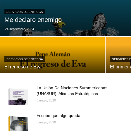
SERVICIOS DE ENTREGA
Me declaro enemigo
24 septiembre, 2024
SERVICIOS DE ENTREGA
SERVICIOS 
El regreso de Eva
El primer 
La Unión De Naciones Suramericanas
(UNASUR): Alianzas Estratégicas
6 mayo, 2020
Escribe que algo queda
6 mayo, 2020