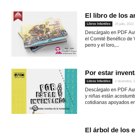
El libro de los 
Libros Infantiles
25 julio, 2022
Descárgalo en PDF Auto
el Comité Benéfico de 
perro y el loro,...
Por estar inven
Libros Infantiles
2 diciembre, 
Descárgalo en PDF Auto
1
y niñas están acostumb
cotidianas apoyados en
El árbol de los 