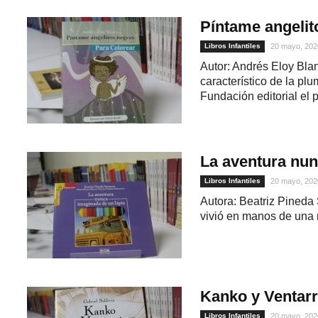
Píntame angelit
Libros Infantiles
20 mayo, 202
Autor: Andrés Eloy Bla
característico de la pl
Fundación editorial el p
La aventura nun
Libros Infantiles
20 mayo, 202
Autora: Beatriz Pined
vivió en manos de una ni
Kanko y Ventar
Libros Infantiles
20 mayo, 202