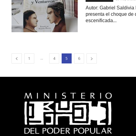
Autor: Gabriel Saldivia
presenta el choque de do
escenificada...
...
1
4
5
6