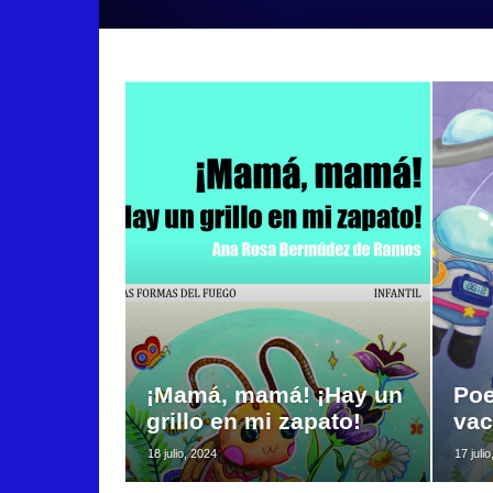
¡Mamá, mamá! ¡Hay un
Poe
grillo en mi zapato!
vac
18 julio, 2024
17 juli