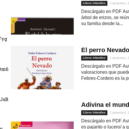
Libros Infantiles
2 diciembre, 
Descárgalo en PDF Auto
árbol de erizos, se reú
su familia desde la...
Fyg
El perro Nevad
Libros Infantiles
2 diciembre, 
Descárgalo en PDF Aut
Dm6
valoraciones que puede 
Febres-Cordero es la pr
JsB
Adivina el mund
Libros Infantiles
2 diciembre, 
Descárgalo en PDF Auto
es pajarito o lucero/ a 