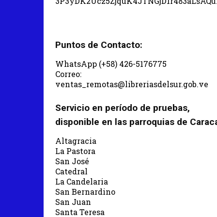
3P3yDK2Ucz5ZjquK4JTNGjD1r483aLsAQ
Puntos de Contacto:
WhatsApp (+58) 426-5176775
Correo:
ventas_remotas@libreriasdelsur.gob.ve
Servicio en período de pruebas,
disponible en las parroquias de Carac
Altagracia
La Pastora
San José
Catedral
La Candelaria
San Bernardino
San Juan
Santa Teresa