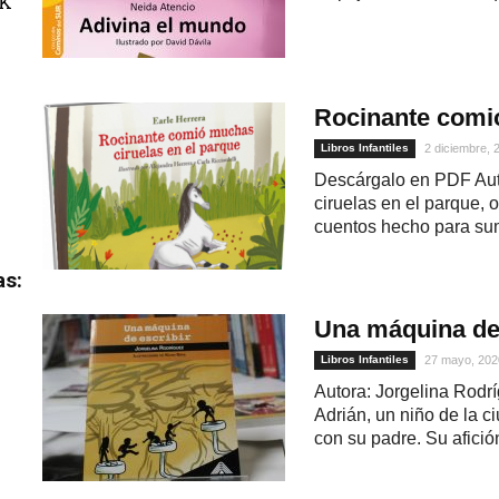
uK
Rocinante comió
Libros Infantiles
2 diciembre, 
Descárgalo en PDF Aut
ciruelas en el parque, 
cuentos hecho para sum
as:
Una máquina de 
Libros Infantiles
27 mayo, 202
Autora: Jorgelina Rodrí
Adrián, un niño de la 
con su padre. Su afición