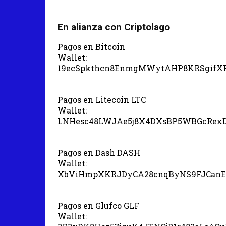
En alianza con Criptolago
Pagos en Bitcoin
Wallet:
19ecSpkthcn8EnmgMWytAHP8KRSgifX
Pagos en Litecoin LTC
Wallet:
LNHesc48LWJAe5j8X4DXsBP5WBGcRex
Pagos en Dash DASH
Wallet:
XbViHmpXKRJDyCA28cnqByNS9FJCanE
Pagos en Glufco GLF
Wallet: