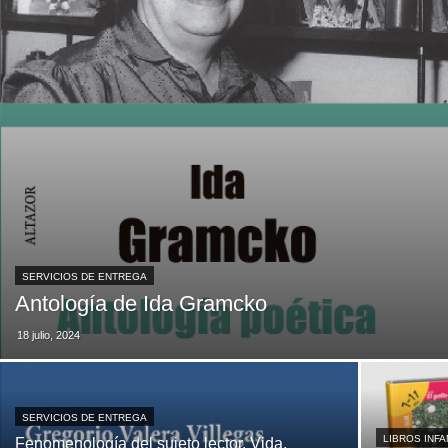
SERVICIOS DE ENTREGA
Antología de Ida Gramcko
18 julio, 2024
SERVICIOS DE ENTREGA
LIBROS INFA
Fenomenología del sujeto lector. Vida,