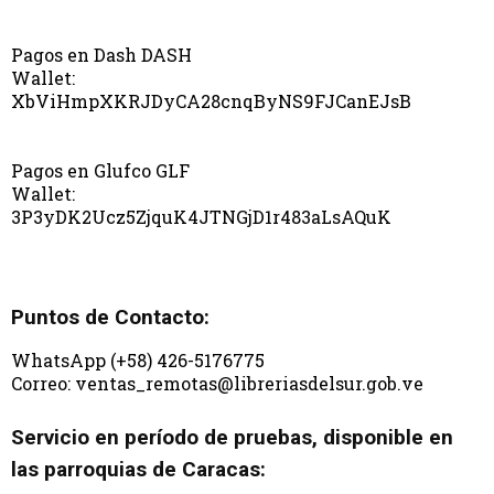
Pagos en Dash DASH
Wallet:
XbViHmpXKRJDyCA28cnqByNS9FJCanEJsB
Pagos en Glufco GLF
Wallet:
3P3yDK2Ucz5ZjquK4JTNGjD1r483aLsAQuK
Puntos de Contacto:
WhatsApp (+58) 426-5176775
Correo: ventas_remotas@libreriasdelsur.gob.ve
Servicio en período de pruebas, disponible en
las parroquias de Caracas: