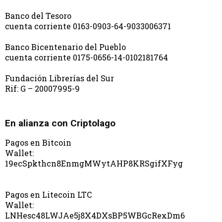
Banco del Tesoro
cuenta corriente 0163-0903-64-9033006371
Banco Bicentenario del Pueblo
cuenta corriente 0175-0656-14-0102181764
Fundación Librerías del Sur
Rif: G – 20007995-9
En alianza con Criptolago
Pagos en Bitcoin
Wallet:
19ecSpkthcn8EnmgMWytAHP8KRSgifXFyg
Pagos en Litecoin LTC
Wallet:
LNHesc48LWJAe5j8X4DXsBP5WBGcRexDm6