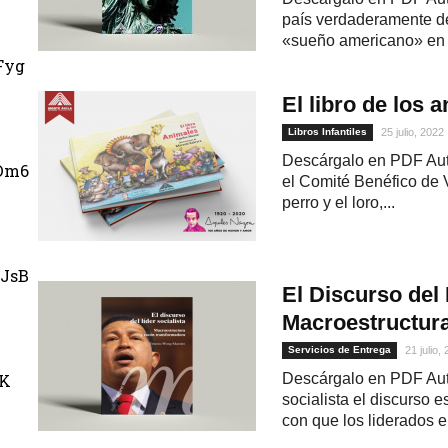
país verdaderamente de
«sueño americano» en l
Fyg
El libro de los 
Libros Infantiles
25 julio, 2022
Descárgalo en PDF Auto
Dm6
el Comité Benéfico de 
perro y el loro,...
JsB
El Discurso del 
Macroestructur
Servicios de Entrega
21 julio,
uK
Descárgalo en PDF Aut
socialista el discurso 
con que los liderados 