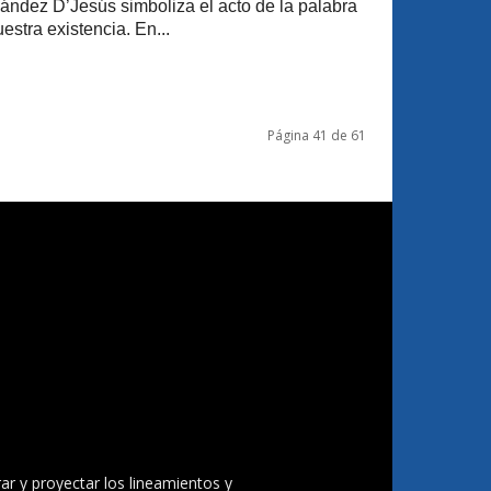
ndez D’Jesús simboliza el acto de la palabra
estra existencia. En...
Página 41 de 61
ar y proyectar los lineamientos y