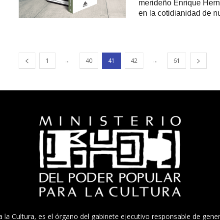
merideño Enrique Herná
en la cotidianidad de nu
...
...
1
40
41
42
61
a la Cultura, es el órgano del gabinete ejecutivo responsable de gener