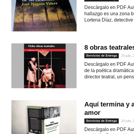
Descárgalo en PDF Aut
hallazgo es una zona b
Lortena Díaz, detective
8 obras teatrale
Servicios de Entrega
20 julio,
Descárgalo en PDF Auto
de la poética dramátic
director teatral, un pen
Aquí termina y 
amor
Servicios de Entrega
20 julio,
Descárgalo en PDF Aut