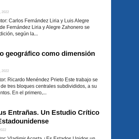
, 2022
r: Carlos Fernández Liria y Luis Alegre
de Fernández Liria y Alegre Zahonero se
dición, según la...
po geográfico como dimensión
, 2022
r: Ricardo Menéndez Prieto Este trabajo se
r de tres bloques centrales subdivididos, a su
tos. En el primero,...
us Entrañas. Un Estudio Crítico
 Estadounidense
 2022
or: Vladimir Acosta ¿Es Estados Unidos un