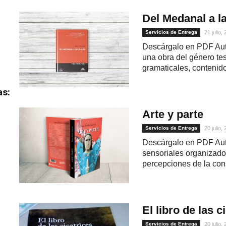
Del Medanal a l
Servicios de Entrega
21 julio,
Descárgalo en PDF Auto
una obra del género tes
gramaticales, contenidos
as:
Arte y parte
Servicios de Entrega
20 julio,
Descárgalo en PDF Autor
sensoriales organizados
percepciones de la cons
El libro de las c
Servicios de Entrega
20 julio,