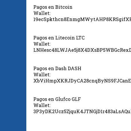
Pagos en Bitcoin
Wallet:
19ecSpkthcn8EnmgMWytAHP8KRSgifX
Pagos en Litecoin LTC
Wallet:
LNHesc48LWJAe5j8X4DXsBP5WBGcRex
Pagos en Dash DASH
Wallet:
XbViHmpXKRJDyCA28cnqByNS9FJCanE
Pagos en Glufco GLF
Wallet:
3P3yDK2Ucz5ZjquK4JTNGjD1r483aLsAQ