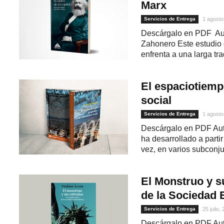
Marx
Servicios de Entrega
1 agosto
Descárgalo en PDF Auto
Zahonero Este estudio 
enfrenta a una larga tra
El espaciotiem
social
Servicios de Entrega
1 agosto
1
Descárgalo en PDF Auto
ha desarrollado a parti
vez, en varios subconjun
El Monstruo y s
de la Sociedad
Servicios de Entrega
25 julio,
Descárgalo en PDF Aut