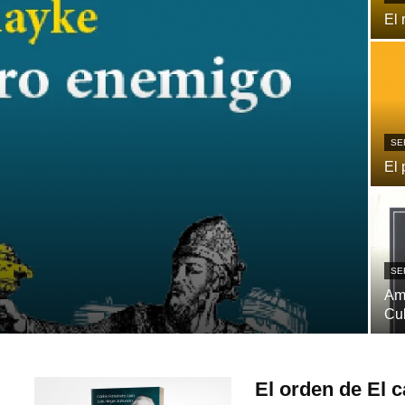
El 
SE
El 
SE
Ame
Cu
El orden de El c