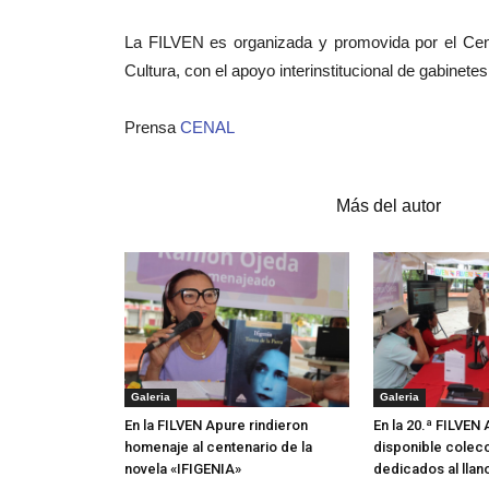
La FILVEN es organizada y promovida por el Centro
Cultura, con el apoyo interinstitucional de gabinete
Prensa
CENAL
Artículos relacionados
Más del autor
Galeria
Galeria
En la FILVEN Apure rindieron
En la 20.ª FILVEN
homenaje al centenario de la
disponible colecc
novela «IFIGENIA»
dedicados al llan