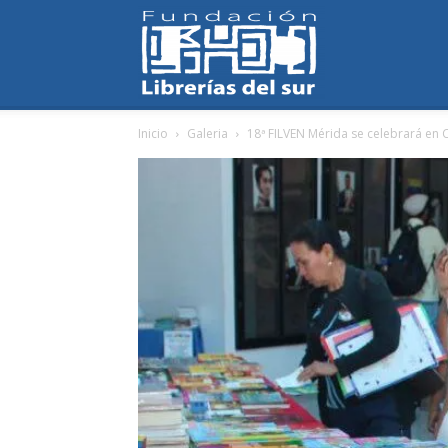
Fundación
Inicio
Galeria
18ª FILVEN Mérida se celebrará en 
Librerías
del
Sur