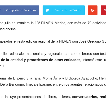
Compartir en Facebook
Compartir en Twitter
 de julio se instalará la 18ª FILVEN Mérida, con más de 70 activida
idad andina.
enajeados en esta edición regional de la FILVEN son José Gregorio 
 ellos editoriales nacionales y regionales así como libreros con tex
as de la entidad y procedentes de otras entidades
, informó este l
gui.
rarias de El perro y la rana, Monte Ávila y Biblioteca Ayacucho; Her
 Delia Bencomo, Imeca e Ipasme, entre otros agentes relacionados con
e incluye presentaciones de libros, talleres,
conversatorios, rec