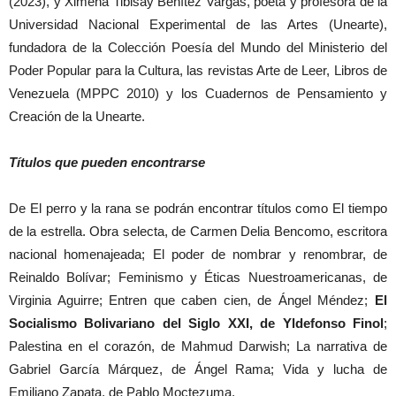
(2023), y Ximena Tibisay Benítez Vargas, poeta y profesora de la
Universidad Nacional Experimental de las Artes (Unearte),
fundadora de la Colección Poesía del Mundo del Ministerio del
Poder Popular para la Cultura, las revistas Arte de Leer, Libros de
Venezuela (MPPC 2010) y los Cuadernos de Pensamiento y
Creación de la Unearte.
Títulos que pueden encontrarse
De El perro y la rana se podrán encontrar títulos como El tiempo
de la estrella. Obra selecta, de Carmen Delia Bencomo, escritora
nacional homenajeada; El poder de nombrar y renombrar, de
Reinaldo Bolívar; Feminismo y Éticas Nuestroamericanas, de
Virginia Aguirre; Entren que caben cien, de Ángel Méndez;
El
Socialismo Bolivariano del Siglo XXI, de Yldefonso Finol
;
Palestina en el corazón, de Mahmud Darwish; La narrativa de
Gabriel García Márquez, de Ángel Rama; Vida y lucha de
Emiliano Zapata, de Pablo Moctezuma.