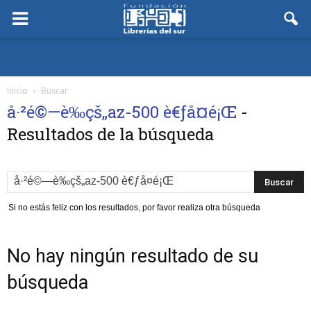
Inicio
Buscar
å·²é©—è­‰çš„az-500 è€ƒå¤é¡Œ
-
Resultados de la búsqueda
Si no estás feliz con los resultados, por favor realiza otra búsqueda
No hay ningún resultado de su
búsqueda