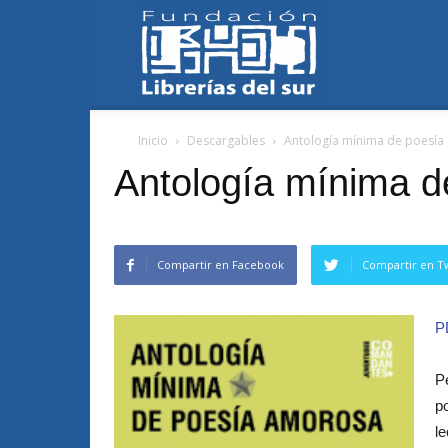
Fundación
Inicio
Descargables
Antología mínima de poesía
Librerías
Antología mínima 
del
Compartir en Facebook
Compartir en Tw
P
Sur
P
p
le