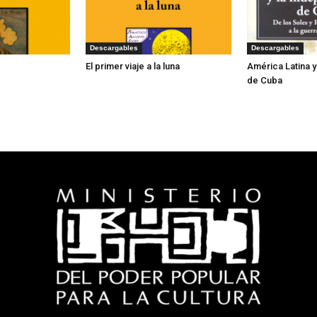
Descargables
Descargables
El primer viaje a la luna
América Latina 
de Cuba