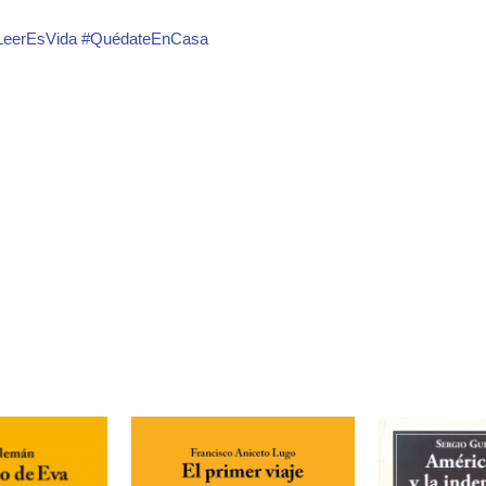
LeerEsVida #QuédateEnCasa