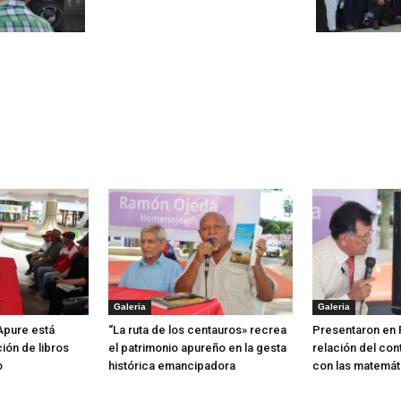
Galeria
Galeria
 Apure está
“La ruta de los centauros» recrea
Presentaron en 
ión de libros
el patrimonio apureño en la gesta
relación del con
o
histórica emancipadora
con las matemát