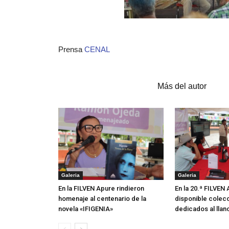
Prensa
CENAL
Artículos relacionados
Más del autor
Galeria
Galeria
En la FILVEN Apure rindieron
En la 20.ª FILVEN
homenaje al centenario de la
disponible colecc
novela «IFIGENIA»
dedicados al llan