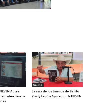
Galeria
FILVEN Apure
La caja de los truenos de Benito
trapunteo llanero
Yrady llegó a Apure con la FILVEN
icas