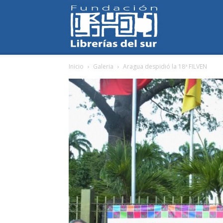
Fundación
Inicio
Galeria
Aragua despidió la 18ª FILVEN
Librerías
del
Sur