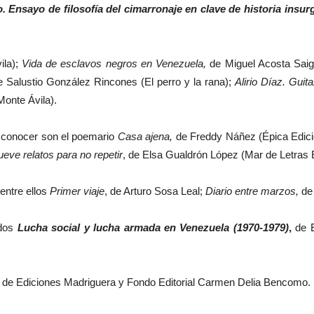
 Ensayo de filosofía del cimarronaje en clave de historia insur
ila);
Vida de esclavos negros en Venezuela,
de Miguel Acosta Saign
 Salustio González Rincones (El perro y la rana);
Alirio Díaz. Guita
Monte Ávila).
 a conocer son el poemario
Casa ajena,
de Freddy Náñez (Épica Edicio
eve relatos para no repetir
, de Elsa Gualdrón López (Mar de Letras 
entre ellos
Primer viaje
, de Arturo Sosa Leal;
Diario entre marzos,
de 
ados
Lucha social y lucha armada en Venezuela (1970-1979)
,
de E
, de Ediciones Madriguera y Fondo Editorial Carmen Delia Bencomo.