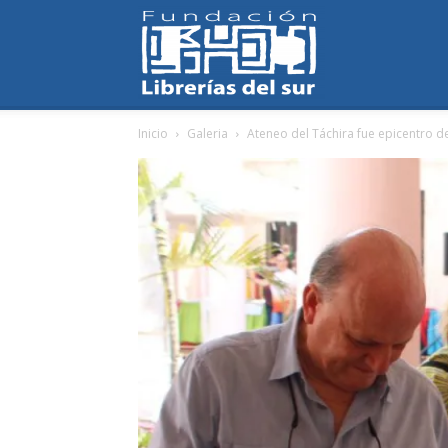
Fundación
Inicio
Galeria
Ateneo del Táchira fue epicentro de l
Librerías
del
Sur