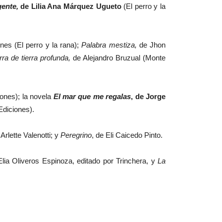
gente,
de Lilia Ana Márquez Ugueto
(El perro y la
es (El perro y la rana);
Palabra mestiza,
de Jhon
rra de tierra profunda,
de Alejandro Bruzual (Monte
nes); la novela
El mar que me regalas
, de Jorge
Ediciones).
Arlette Valenotti; y
Peregrino
, de Eli Caicedo Pinto.
lia Oliveros Espinoza, editado por Trinchera, y
La