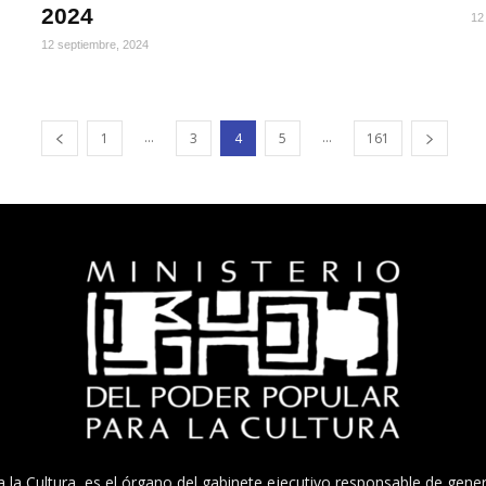
2024
12
12 septiembre, 2024
...
...
1
3
4
5
161
a la Cultura, es el órgano del gabinete ejecutivo responsable de gener