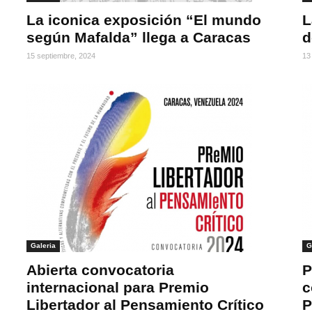
La iconica exposición “El mundo
L
según Mafalda” llega a Caracas
d
15 septiembre, 2024
13
Galeria
G
Abierta convocatoria
P
internacional para Premio
c
Libertador al Pensamiento Crítico
P