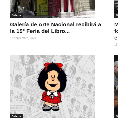
Galeria
G
Galería de Arte Nacional recibirá a
M
la 15° Feria del Libro...
f
e
17 septiembre, 2024
16
Galeria
G