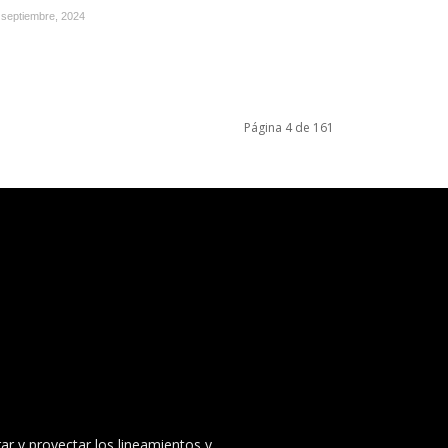
 septiembre, 2024
Página 4 de 161
ar y proyectar los lineamientos y