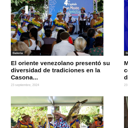
Galeria
G
El oriente venezolano presentó su
M
diversidad de tradiciones en la
c
Casona...
d
23 septiembre, 2024
23