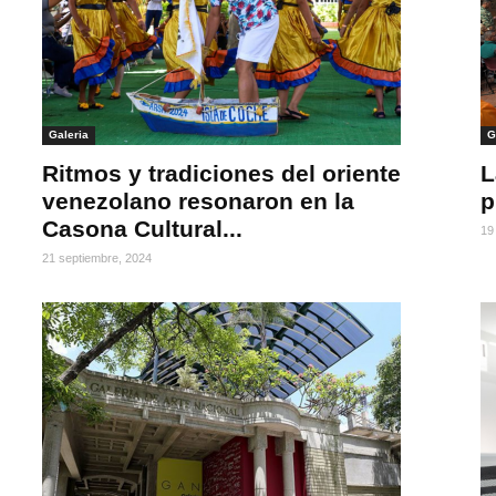
Galeria
G
Ritmos y tradiciones del oriente
L
venezolano resonaron en la
p
Casona Cultural...
19
21 septiembre, 2024