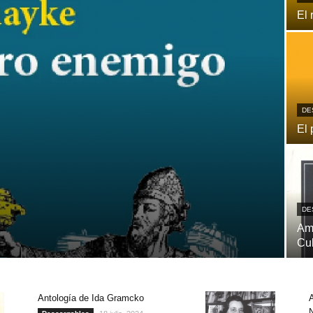
El 
DE
El 
DE
Ame
Cu
Antología de Ida Gramcko
A