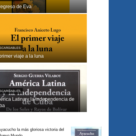
regreso de Eva
SCARGABLES
primer viaje a la luna
SCARGABLES
́rica Latina y la independencia de
ba
yacucho la más gloriosa victoria del
Nuevo Mundo