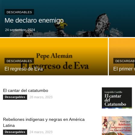
DESCARGABLES
Me declaro enemigo
24 septiembre, 2024
DESCARGABLES
DESCARGAB
El regreso de Eva
El primer 
El cantar del catatumbo
Descargables
28 marzo, 2023
Rebeliones indígenas y negras en América
Latina
Descargables
24 marzo, 2023