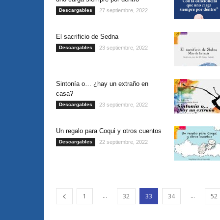
Descargables
27 septiembre, 2022
El sacrificio de Sedna
Descargables
23 septiembre, 2022
Sintonía o… ¿hay un extraño en
casa?
Descargables
23 septiembre, 2022
Un regalo para Coqui y otros cuentos
Descargables
22 septiembre, 2022
...
...
1
32
33
34
52