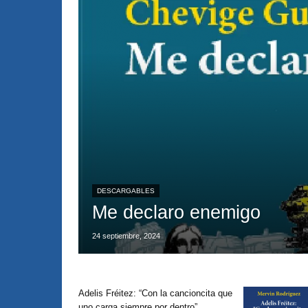
DESCARGABLES
Me declaro enemigo
24 septiembre, 2024
Adelis Fréitez: “Con la cancioncita que
uno carga siempre por dentro”