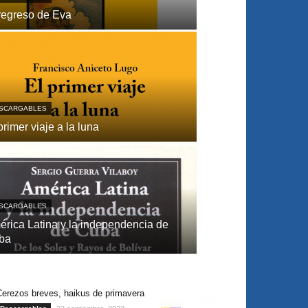
regreso de Eva
SCARGABLES
primer viaje a la luna
SCARGABLES
́rica Latina y la independencia de
ba
Cerezos breves, haikus de primavera