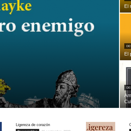
El 
DE
El 
DE
Ame
Cu
Ligereza de corazón