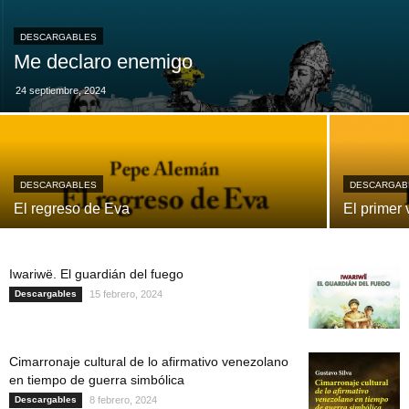
DESCARGABLES
Me declaro enemigo
24 septiembre, 2024
DESCARGABLES
DESCARGAB
El regreso de Eva
El primer 
Iwariwë. El guardián del fuego
Descargables
15 febrero, 2024
Cimarronaje cultural de lo afirmativo venezolano
en tiempo de guerra simbólica
Descargables
8 febrero, 2024