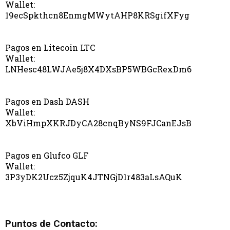
Wallet:
19ecSpkthcn8EnmgMWytAHP8KRSgifXFyg
Pagos en Litecoin LTC
Wallet:
LNHesc48LWJAe5j8X4DXsBP5WBGcRexDm6
Pagos en Dash DASH
Wallet:
XbViHmpXKRJDyCA28cnqByNS9FJCanEJsB
Pagos en Glufco GLF
Wallet:
3P3yDK2Ucz5ZjquK4JTNGjD1r483aLsAQuK
Puntos de Contacto: