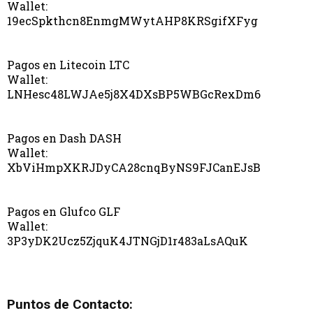
Wallet:
19ecSpkthcn8EnmgMWytAHP8KRSgifXFyg
Pagos en Litecoin LTC
Wallet:
LNHesc48LWJAe5j8X4DXsBP5WBGcRexDm6
Pagos en Dash DASH
Wallet:
XbViHmpXKRJDyCA28cnqByNS9FJCanEJsB
Pagos en Glufco GLF
Wallet:
3P3yDK2Ucz5ZjquK4JTNGjD1r483aLsAQuK
Puntos de Contacto: