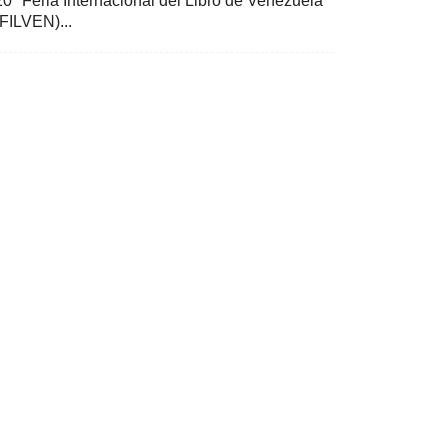
20ª Feria Internacional del Libro de Venezuela
(FILVEN)...