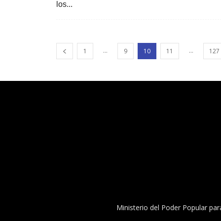
los...
...
...
1
9
10
11
127
Ministerio del Poder Popular par