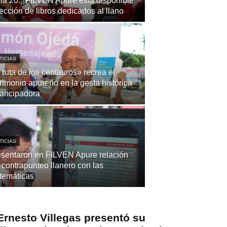
la 20.ª FILVEN Apure está disponible
ección de libros dedicados al llano
TICIAS
 ruta de los centauros» recrea el
rimonio apureño en la gesta histórica
ancipadora
TICIAS
sentaron en FILVEN Apure relación
 contrapunteo llanero con las
temáticas
Ernesto Villegas presentó su