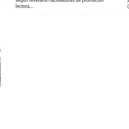
según revelaron facilitadoras de promoción
lectora...