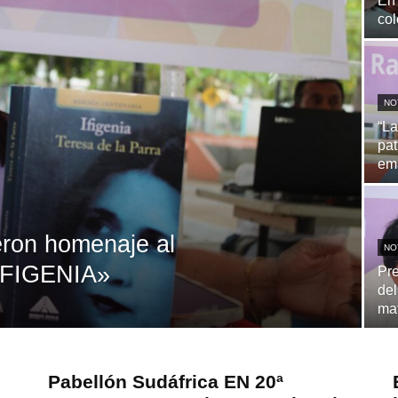
En 
col
NO
“La
pat
em
eron homenaje al
NO
«IFIGENIA»
Pre
del
ma
Pabellón Sudáfrica EN 20ª