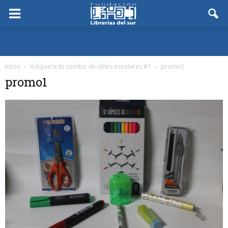
Inicio
Adquiere tu combo de útiles escolares #1
promo1
promo1