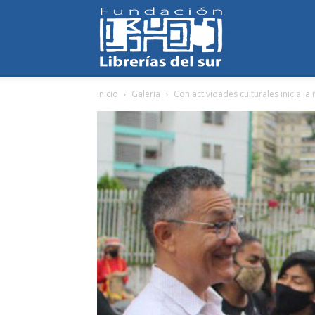
Fundación
Inicio
Galeria
Con actividades culturales inicia la
Librerías
del
Sur