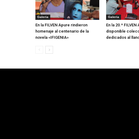
Galeria
Galeria
En la FILVEN Apure rindieron
En la 20.ª FILVEN
homenaje al centenario de la
disponible colecc
novela «IFIGENIA»
dedicados al llan