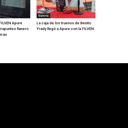
Galeria
FILVEN Apure
La caja de los truenos de Benito
trapunteo llanero
Yrady llegó a Apure con la FILVEN
icas