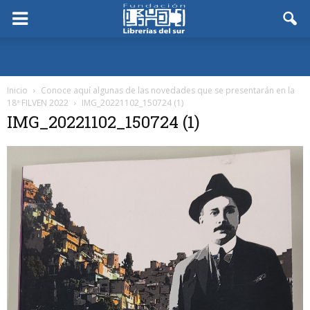
Inicio
Conoce aquí algunas de las novedades que se presentarán en la
18ª FILVEN 2022
IMG_20221102_150724 (1)
IMG_20221102_150724 (1)