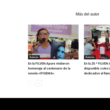
Artículos relacionados
Más del autor
Galeria
Galeria
En la FILVEN Apure rindieron
En la 20.ª FILVEN
homenaje al centenario de la
disponible colecc
novela «IFIGENIA»
dedicados al llan