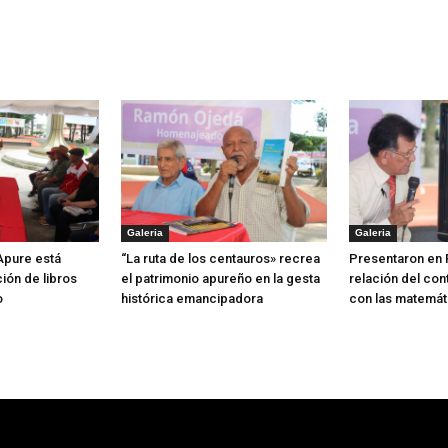
Galeria
Galeria
 Apure está
“La ruta de los centauros» recrea
Presentaron en 
ión de libros
el patrimonio apureño en la gesta
relación del con
o
histórica emancipadora
con las matemát