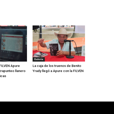
Galeria
FILVEN Apure
La caja de los truenos de Benito
trapunteo llanero
Yrady llegó a Apure con la FILVEN
icas