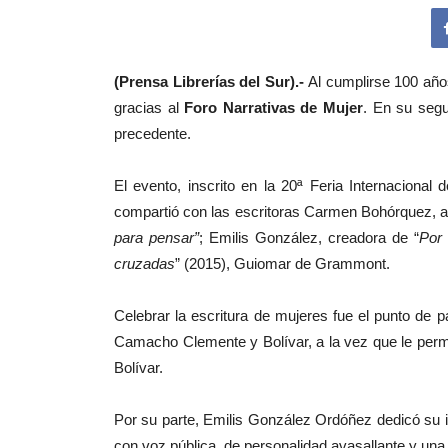
(Prensa Librerías del Sur).-
Al cumplirse 100 año
gracias al
Foro Narrativas de Mujer
. En su segu
precedente.
El evento, inscrito en la 20ª Feria Internaciona
compartió con las escritoras Carmen Bohórquez, a
para pensar”
; Emilis González, creadora de “
Por 
cruzadas
” (2015), Guiomar de Grammont.
Celebrar la escritura de mujeres fue el punto de p
Camacho Clemente y Bolívar, a la vez que le permit
Bolívar.
Por su parte, Emilis González Ordóñez dedicó su in
con voz pública, de personalidad avasallante y una