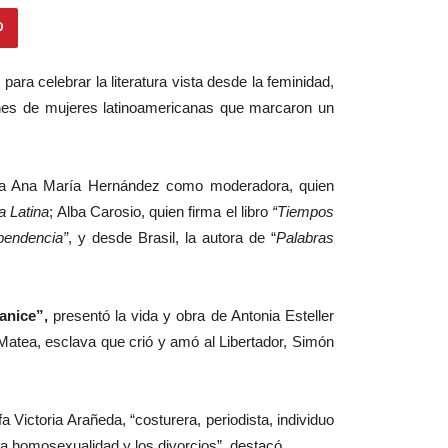
ara celebrar la literatura vista desde la feminidad,
iones de mujeres latinoamericanas que marcaron un
ritora Ana María Hernández como moderadora, quien
a Latina
; Alba Carosio, quien firma el libro
“Tiempos
pendencia”
, y desde Brasil, la autora de “
Palabras
anice”,
presentó la vida y obra de Antonia Esteller
 Matea, esclava que crió y amó al Libertador, Simón
Victoria Arañeda, “costurera, periodista, individuo
la homosexualidad y los divorcios”, destacó.