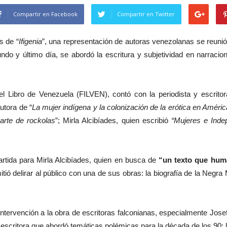
Compartir en Facebook
Compartir en Twitter
s de “
Ifigenia
”, una representación de autoras venezolanas se reunió p
ndo y último día, se abordó la escritura y subjetividad en narrac
l del Libro de Venezuela (FILVEN), contó con la periodista y esc
utora de “
La mujer indígena y la colonización de la erótica en Améric
arte de rockolas
”; Mirla Alcibíades, quien escribió
“Mujeres e Inde
artida para Mirla Alcibíades, quien en busca de
“un texto que hum
ió delirar al público con una de sus obras: la biografía de la Negra
tervención a la obra de escritoras falconianas, especialmente Josefa 
 escritora que abordó temáticas polémicas para la década de los 90: 