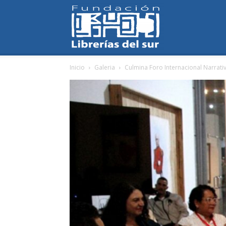
Fundación
Inicio
Galeria
Culmina Foro Internacional Narrativ
Librerías
del
Sur