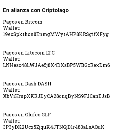
En alianza con Criptolago
Pagos en Bitcoin
Wallet:
19ecSpkthcn8EnmgMWytAHP8KRSgifXFyg
Pagos en Litecoin LTC
Wallet:
LNHesc48LWJAe5j8X4DXsBP5WBGcRexDm6
Pagos en Dash DASH
Wallet:
XbViHmpXKRJDyCA28cnqByNS9FJCanEJsB
Pagos en Glufco GLF
Wallet:
3P3yDK2Ucz5ZjquK4JTNGjD1r483aLsAQuK