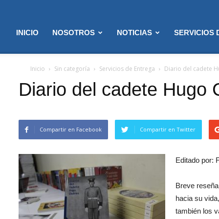
INICIO
NOSOTROS
NOTICIAS
SERVICIOS
Inicio
Sin categoría
Servicios de Entrega
Diario del cadete 
Diario del cadete Hugo
Compartir en Facebook
Compartir en Twitter
Editado por:
Breve reseña
hacia su vida
1
también los v