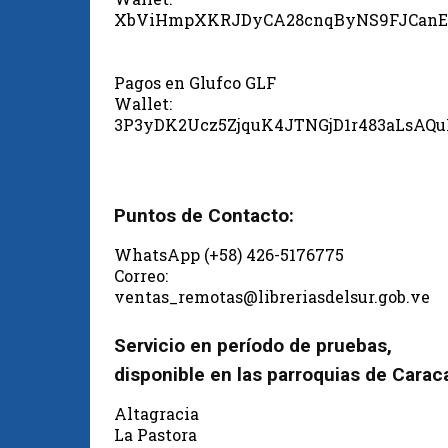
XbViHmpXKRJDyCA28cnqByNS9FJCanE
Pagos en Glufco GLF
Wallet:
3P3yDK2Ucz5ZjquK4JTNGjD1r483aLsAQ
Puntos de Contacto:
WhatsApp (+58) 426-5176775
Correo:
ventas_remotas@libreriasdelsur.gob.ve
Servicio en período de pruebas,
disponible en las parroquias de Carac
Altagracia
La Pastora