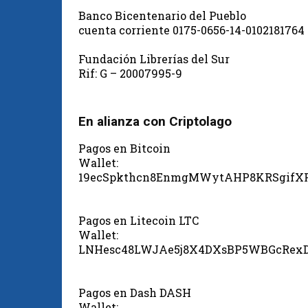
Banco Bicentenario del Pueblo
cuenta corriente 0175-0656-14-0102181764
Fundación Librerías del Sur
Rif: G – 20007995-9
En alianza con Criptolago
Pagos en Bitcoin
Wallet:
19ecSpkthcn8EnmgMWytAHP8KRSgifX
Pagos en Litecoin LTC
Wallet:
LNHesc48LWJAe5j8X4DXsBP5WBGcRex
Pagos en Dash DASH
Wallet: