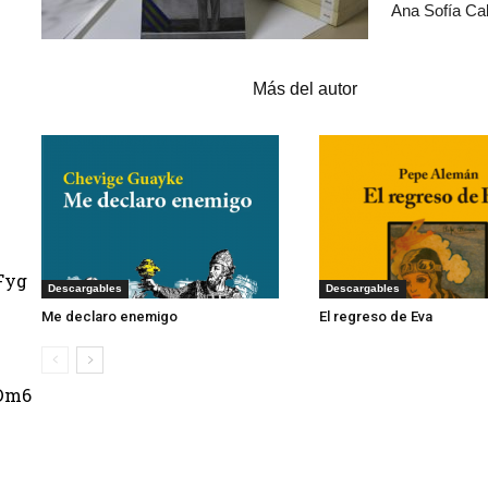
Ana Sofía Ca
Artículos relacionados
Más del autor
Fyg
Descargables
Descargables
Me declaro enemigo
El regreso de Eva
Dm6