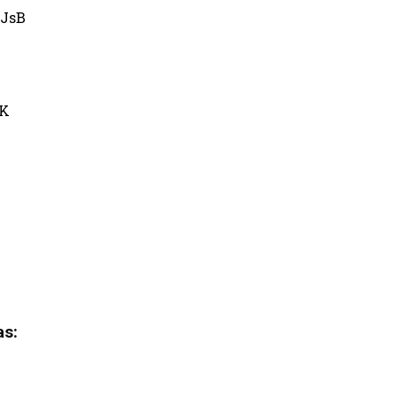
JsB
uK
as: