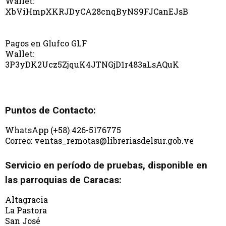
Wallet:
XbViHmpXKRJDyCA28cnqByNS9FJCanEJsB
Pagos en Glufco GLF
Wallet:
3P3yDK2Ucz5ZjquK4JTNGjD1r483aLsAQuK
Puntos de Contacto:
WhatsApp (+58) 426-5176775
Correo: ventas_remotas@libreriasdelsur.gob.ve
Servicio en período de pruebas, disponible en
las parroquias de Caracas:
Altagracia
La Pastora
San José