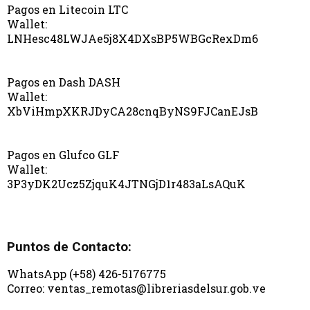
Pagos en Litecoin LTC
Wallet:
LNHesc48LWJAe5j8X4DXsBP5WBGcRexDm6
Pagos en Dash DASH
Wallet:
XbViHmpXKRJDyCA28cnqByNS9FJCanEJsB
Pagos en Glufco GLF
Wallet:
3P3yDK2Ucz5ZjquK4JTNGjD1r483aLsAQuK
Puntos de Contacto:
WhatsApp (+58) 426-5176775
Correo: ventas_remotas@libreriasdelsur.gob.ve