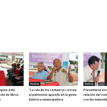
Galeria
Galeria
 Apure está
“La ruta de los centauros» recrea
Presentaron en 
ión de libros
el patrimonio apureño en la gesta
relación del con
o
histórica emancipadora
con las matemát