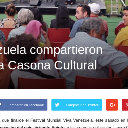
zuela compartieron
a Casona Cultural
Compartir en Facebook
Compartir en Twitter
 que finalice el Festival Mundial Viva Venezuela, este sábado en
egación del país visitante Egipto
, y las cuerdas del cantor llaner