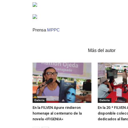
Prensa
MPPC
Artículos relacionados
Más del autor
Galeria
Galeria
En la FILVEN Apure rindieron
En la 20.ª FILVEN
homenaje al centenario de la
disponible colecc
novela «IFIGENIA»
dedicados al llan