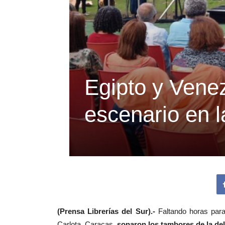
Egipto y Vene
escenario en l
(Prensa Librerías del Sur).-
Faltando horas para
Carlota, Caracas,
sonaron los tambores de la del