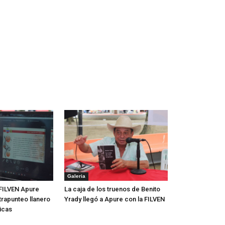
Galeria
FILVEN Apure
La caja de los truenos de Benito
trapunteo llanero
Yrady llegó a Apure con la FILVEN
icas