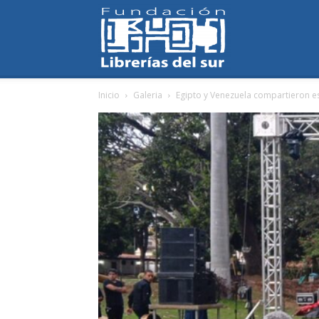
Fundación
Inicio
Galeria
Egipto y Venezuela compartieron es
Librerías
del
Sur