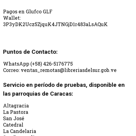
Pagos en Glufco GLF
Wallet:
3P3yDK2Ucz5ZjquK4JTNGjD1r483aLsAQuK
Puntos de Contacto:
WhatsApp (+58) 426-5176775
Correo: ventas_remotas@libreriasdelsur.gob.ve
Servicio en período de pruebas, disponible en
las parroquias de Caracas:
Altagracia
La Pastora
San José
Catedral
La Candelaria