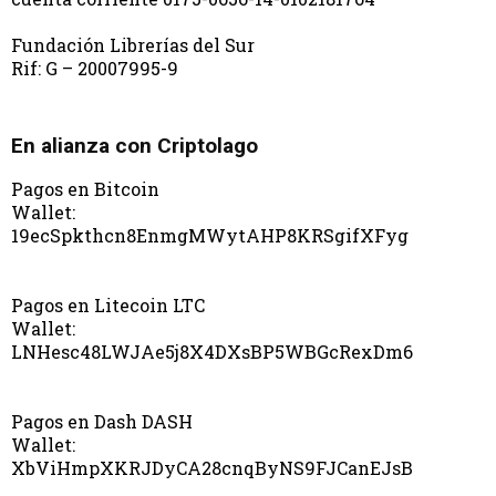
Fundación Librerías del Sur
Rif: G – 20007995-9
En alianza con Criptolago
Pagos en Bitcoin
Wallet:
19ecSpkthcn8EnmgMWytAHP8KRSgifXFyg
Pagos en Litecoin LTC
Wallet:
LNHesc48LWJAe5j8X4DXsBP5WBGcRexDm6
Pagos en Dash DASH
Wallet:
XbViHmpXKRJDyCA28cnqByNS9FJCanEJsB