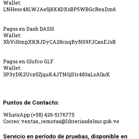
Wallet:
LNHesc48LWJAe5j8X4DXsBP5WBGcRexDm6
Pagos en Dash DASH
Wallet:
XbViHmpXKRJDyCA28cnqByNS9FJCanEJsB
Pagos en Glufco GLF
Wallet:
3P3yDK2Ucz5ZjquK4JTNGjD1r483aLsAQuK
Puntos de Contacto:
WhatsApp (+58) 426-5176775
Correo: ventas_remotas@libreriasdelsur.gob.ve
Servicio en período de pruebas, disponible en