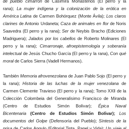
de pueblo cimarrón
de Casimira Monasterios (El perro y la
rana);
La mujer indígena y la colonización de la erótica en
América Latina
de Carmen Bohórquez (Monte Ávila);
Los claros
clarines
de Antonio Urdaneta;
Caza de animales en flor
de Noris
Saavedra (El perro y la rana);
Ser
de Neybis Bracho (Ediciones
Madriguera);
Jalados por los cabellos
de Roberto Molinares (El
perro y la rana);
Cimarronaje, afroepistemología y soberanía
intelectual
de Jesús Chucho García (El perro y la rana),
Con qué
moral
de Carlos Sierra (Vadell Hermanos).
También
Memoria afrovenezolana
de Juan Pablo Sojo (El perro y
la rana);
Historia de las luchas de la mujer venezolana
de
Carmen Clemente Travieso (El perro y la rana); Tomo XXll de la
Colección Colombeia del Generalísimo Francisco de Miranda
(Centro de Estudios Simón Bolívar);
Épica Naval
Bicentenaria
(Centro de Estudios Simón Bolívar);
Los
documentos del Golpe
(Defensoría del Pueblo);
Síntesis de la
prisa
de Carlos Angulo (Editorial Tinta, Papel y Vida);
Un viaje al