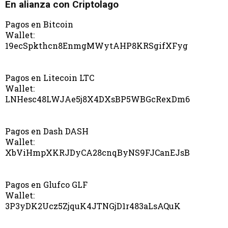
En alianza con Criptolago
Pagos en Bitcoin
Wallet:
19ecSpkthcn8EnmgMWytAHP8KRSgifXFyg
Pagos en Litecoin LTC
Wallet:
LNHesc48LWJAe5j8X4DXsBP5WBGcRexDm6
Pagos en Dash DASH
Wallet:
XbViHmpXKRJDyCA28cnqByNS9FJCanEJsB
Pagos en Glufco GLF
Wallet:
3P3yDK2Ucz5ZjquK4JTNGjD1r483aLsAQuK