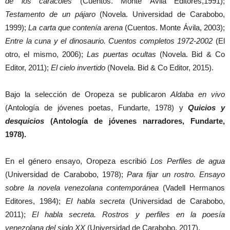
de los caracoles
(Cuentos. Monte Ávila Editores,1991);
Testamento de un pájaro
(Novela. Universidad de Carabobo,
1999);
La carta que contenía arena
(Cuentos. Monte Ávila, 2003);
Entre la cuna y el dinosaurio. Cuentos completos 1972-2002
(El
otro, el mismo, 2006);
Las puertas ocultas
(Novela. Bid & Co
Editor, 2011);
El cielo invertido
(Novela. Bid & Co Editor, 2015).
Bajo la selección de Oropeza se publicaron
Aldaba en vivo
(Antología de jóvenes poetas, Fundarte, 1978) y
Quicios y
desquicios
(Antología de jóvenes narradores, Fundarte,
1978).
En el género ensayo, Oropeza escribió
Los Perfiles de agua
(Universidad de Carabobo, 1978);
Para fijar un rostro. Ensayo
sobre la novela venezolana contemporánea
(Vadell Hermanos
Editores, 1984);
El habla secreta
(Universidad de Carabobo,
2011);
El habla secreta. Rostros y perfiles en la poesía
venezolana del siglo XX
(Universidad de Carabobo, 2017).