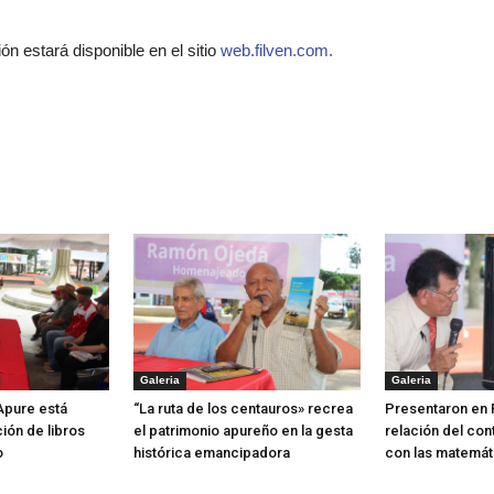
ón estará disponible en el sitio
web.filven.com.
Galeria
Galeria
 Apure está
“La ruta de los centauros» recrea
Presentaron en 
ión de libros
el patrimonio apureño en la gesta
relación del con
o
histórica emancipadora
con las matemát