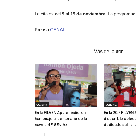
La cita es del
9 al 19 de noviembre
. La programaci
Prensa
CENAL
Artículos relacionados
Más del autor
Galeria
Galeria
En la FILVEN Apure rindieron
En la 20.ª FILVEN
homenaje al centenario de la
disponible colecc
novela «IFIGENIA»
dedicados al llan