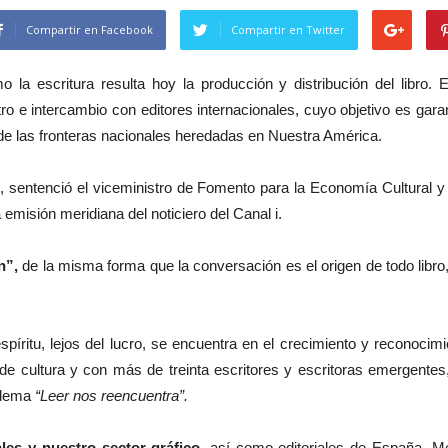
Compartir en Facebook
Compartir en Twitter
o la escritura resulta hoy la producción y distribución del libro
ro e intercambio con editores internacionales, cuyo objetivo es garanti
 de las fronteras nacionales heredadas en Nuestra América.
a”, sentenció el viceministro de Fomento para la Economía Cultural y
 emisión meridiana del noticiero del Canal i.
n”,
de la misma forma que la conversación es el origen de todo libro, 
píritu, lejos del lucro, se encuentra en el crecimiento y reconoci
 de cultura y con más de treinta escritores y escritoras emergentes,
l lema
“Leer nos reencuentra”.
ales y nuestro sector gráfico
, así como editoriales de España, Mé