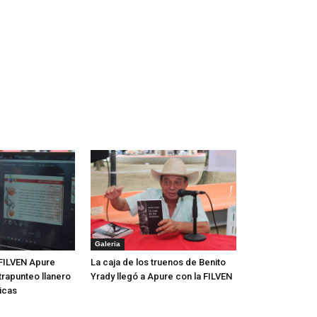
Galeria
FILVEN Apure
La caja de los truenos de Benito
trapunteo llanero
Yrady llegó a Apure con la FILVEN
icas