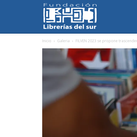
Fundación
Inicio
Galeria
FILVEN 2023 se propone trascender f
Librerías
del
Sur