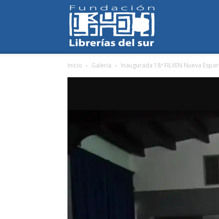
Fundación
Inicio
Galeria
Inaugurada 18ª FILVEN Nueva Espar
Librerías
del
Sur