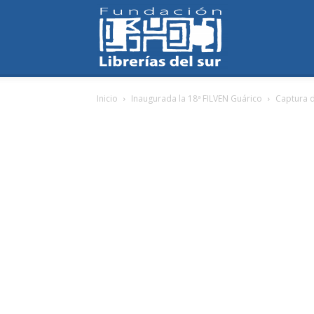
Fundación
Inicio
Inaugurada la 18ª FILVEN Guárico
Captura d
Librerías
del
Sur