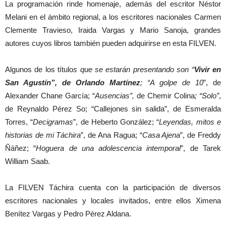
La programación rinde homenaje, además del escritor Néstor
Melani en el ámbito regional, a los escritores nacionales Carmen
Clemente Travieso, Iraida Vargas y Mario Sanoja, grandes
autores cuyos libros también pueden adquirirse en esta FILVEN.
Algunos de los título
s que se estarán presentando son “
Vivir en
San Agustín”, de Orlando Martínez
; “A golpe de 10
”, de
Alexander Chane García; “
Ausencias”,
de Chemir Colina
; “Solo”
,
de Reynaldo Pérez So; “Callejones sin salida”, de Esmeralda
Torres, “
Decigramas
”, de Heberto González; “
Leyendas, mitos e
historias de mi Táchira
”, de Ana Ragua; “
Casa Ajena
”, de Freddy
Ñáñez; “
Hoguera de una adolescencia intemporal
”, de Tarek
William Saab.
La FILVEN Táchira cuenta con la participación de diversos
escritores nacionales y locales invitados, entre ellos Ximena
Benítez Vargas y Pedro Pérez Aldana.