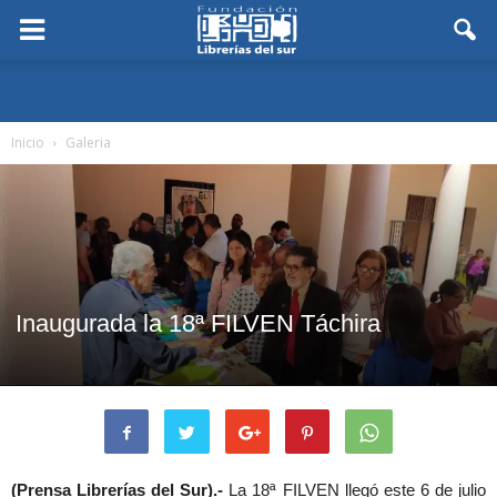
Inicio
Galeria
Inaugurada la 18ª FILVEN Táchira
(Prensa Librerías del Sur).-
La 18ª FILVEN llegó este 6 de julio