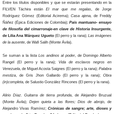
Entre los títulos disponibles y que se estarán presentando en la
FILVEN Táchira están
El mar que me regalas
, de Jorge
Rodríguez Gómez (Editorial Acirema);
Casa ajena,
de Freddy
Ñáñez (Épica Ediciones de Colombia);
País mantuano- ensayo
de filosofía del cimarronaje-en clave de Historia Insurgente
,
de Lilia Ana Márquez Ugueto
(El perro y la rana);
Las imágenes
de la ausente
, de Wafi Salih (Monte Ávila).
Se suman a la lista
Los andinos al poder
, de Domingo Alberto
Rangel (El perro y la rana);
Vida de esclavos negros en
Venezuela
, de Miguel Acosta Saignes (El perro y la rana);
Palabra
mestiza
, de Gris Jhon Gallardo (El perro y la rana);
Obra
(in)completa,
de Salustio González Rincones (El perro y la rana).
Alirio Díaz. Guitarra de tierra profunda
, de Alejandro Bruzual
(Monte Ávila);
Dejen quieta a las flores;
Dios de abrojo
, de
Alejandro Vivas Ramírez;
Crónicas de sangre; arte, dioses y