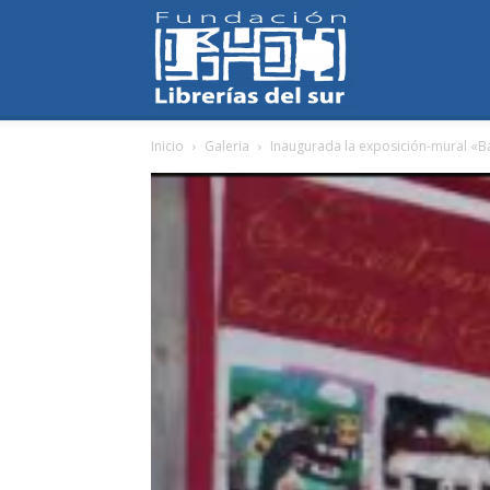
Fundación
Inicio
Galeria
Inaugurada la exposición-mural «Bat
Librerías
del
Sur