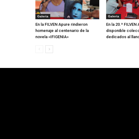
Galeria
Galeria
En la FILVEN Apure rindieron
En la 20.ª FILVEN
homenaje al centenario de la
disponible colecc
novela «IFIGENIA»
dedicados al llan