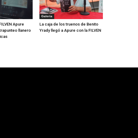
Galeria
FILVEN Apure
La caja de los truenos de Benito
trapunteo llanero
Yrady llegó a Apure con la FILVEN
icas