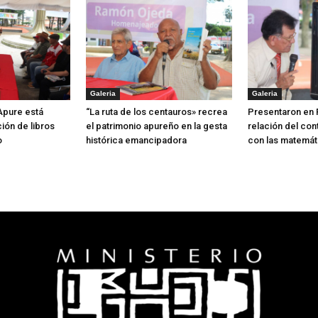
Galeria
Galeria
 Apure está
“La ruta de los centauros» recrea
Presentaron en 
ión de libros
el patrimonio apureño en la gesta
relación del con
o
histórica emancipadora
con las matemát