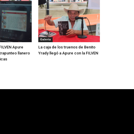
Galeria
FILVEN Apure
La caja de los truenos de Benito
trapunteo llanero
Yrady llegó a Apure con la FILVEN
icas