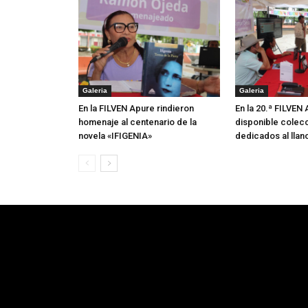
Galeria
Galeria
En la FILVEN Apure rindieron
En la 20.ª FILVEN
homenaje al centenario de la
disponible colecc
novela «IFIGENIA»
dedicados al llan