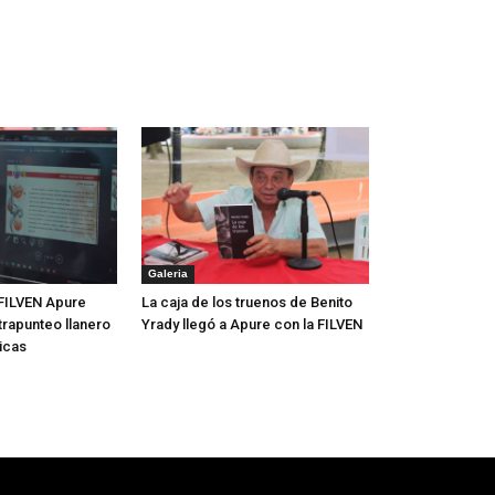
Galeria
FILVEN Apure
La caja de los truenos de Benito
trapunteo llanero
Yrady llegó a Apure con la FILVEN
icas