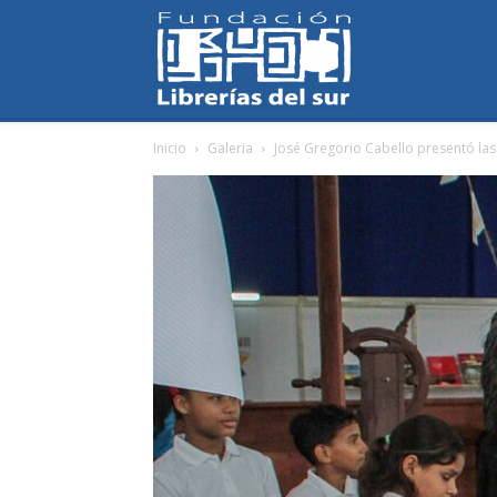
Fundación
Inicio
Galeria
José Gregorio Cabello presentó las
Librerías
del
Sur