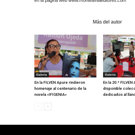
en la página web www.monteavilaeditores.com
Artículos relacionados
Más del autor
Galeria
Galeria
En la FILVEN Apure rindieron
En la 20.ª FILVEN
homenaje al centenario de la
disponible colecc
novela «IFIGENIA»
dedicados al llan