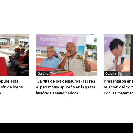
Galeria
Galeria
 Apure está
“La ruta de los centauros» recrea
Presentaron en 
ión de libros
el patrimonio apureño en la gesta
relación del con
o
histórica emancipadora
con las matemát