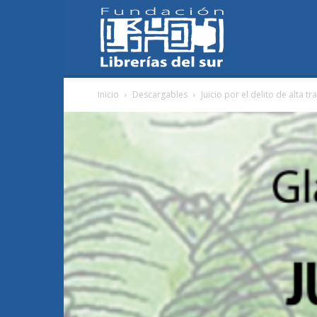
Fundación
Inicio
Descargables
Juicio por el delito de alta t
Librerías
del
Sur