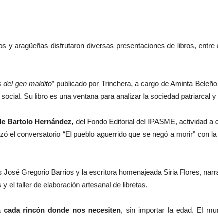
eños y aragüeñas disfrutaron diversas presentaciones de libros, entr
s del gen maldito
” publicado por Trinchera, a cargo de Aminta Beleñ
 o social. Su libro es una ventana para analizar la sociedad patriarcal
de Bartolo Hernández,
del Fondo Editorial del IPASME, actividad a 
izó el conversatorio “El pueblo aguerrido que se negó a morir” con l
as José Gregorio Barrios y la escritora homenajeada Siria Flores, nar
 el taller de elaboración artesanal de libretas.
 a cada rincón donde nos necesiten
, sin importar la edad. El mu