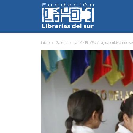
Fundación
Inicio
Galeria
La 19.ª FILVEN Aragua cultivó nuevas
Librerías
del
Sur