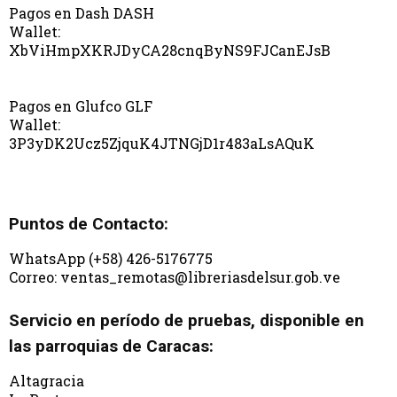
Pagos en Dash DASH
Wallet:
XbViHmpXKRJDyCA28cnqByNS9FJCanEJsB
Pagos en Glufco GLF
Wallet:
3P3yDK2Ucz5ZjquK4JTNGjD1r483aLsAQuK
Puntos de Contacto:
WhatsApp (+58) 426-5176775
Correo: ventas_remotas@libreriasdelsur.gob.ve
Servicio en período de pruebas, disponible en
las parroquias de Caracas:
Altagracia