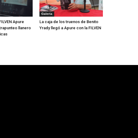
Galeria
FILVEN Apure
La caja de los truenos de Benito
trapunteo llanero
Yrady llegó a Apure con la FILVEN
icas