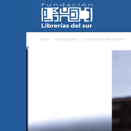
Fundación
Inicio
Descargables
La fundación de mi alma
Librerías
del
Sur