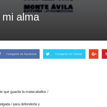
 mi alma
Compartir en Facebook
Compartir en Twitter
te que guarda la matacaballos /
elgada / para defenderla y