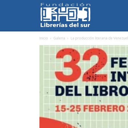
Fundación
Inicio
Galeria
La producción literaria de Venezuela
Librerías
del
Sur