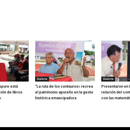
Galeria
Galeria
 Apure está
“La ruta de los centauros» recrea
Presentaron en 
ión de libros
el patrimonio apureño en la gesta
relación del con
o
histórica emancipadora
con las matemát