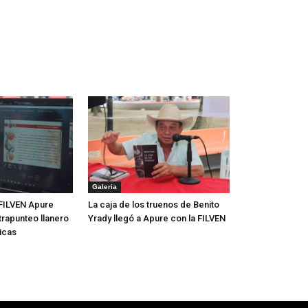
Galeria
FILVEN Apure
La caja de los truenos de Benito
trapunteo llanero
Yrady llegó a Apure con la FILVEN
icas