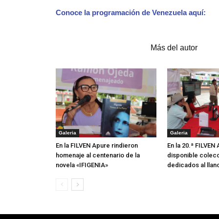
Conoce la programación de Venezuela aquí:
Artículos relacionados
Más del autor
Galeria
Galeria
En la FILVEN Apure rindieron
En la 20.ª FILVEN
homenaje al centenario de la
disponible colecc
novela «IFIGENIA»
dedicados al llan