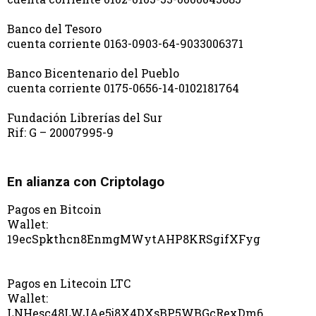
Banco del Tesoro
cuenta corriente 0163-0903-64-9033006371
Banco Bicentenario del Pueblo
cuenta corriente 0175-0656-14-0102181764
Fundación Librerías del Sur
Rif: G – 20007995-9
En alianza con Criptolago
Pagos en Bitcoin
Wallet:
19ecSpkthcn8EnmgMWytAHP8KRSgifXFyg
Pagos en Litecoin LTC
Wallet:
LNHesc48LWJAe5j8X4DXsBP5WBGcRexDm6