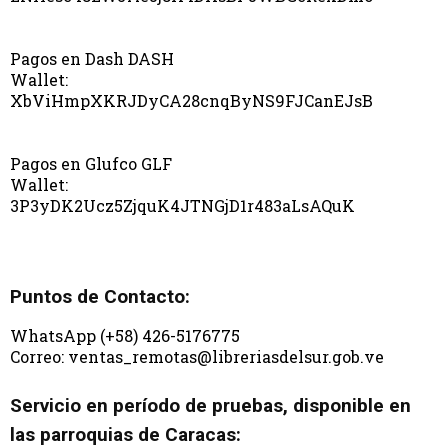
Pagos en Dash DASH
Wallet:
XbViHmpXKRJDyCA28cnqByNS9FJCanEJsB
Pagos en Glufco GLF
Wallet:
3P3yDK2Ucz5ZjquK4JTNGjD1r483aLsAQuK
Puntos de Contacto:
WhatsApp (+58) 426-5176775
Correo: ventas_remotas@libreriasdelsur.gob.ve
Servicio en período de pruebas, disponible en
las parroquias de Caracas: