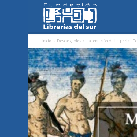
Fundación
Inicio
Descargables
La tentación de las perlas. T
Librerías
del
Sur