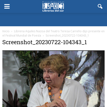
Inicio
Libreria Aquiles Nazoa del Teatro Teresa Carreño dijo presente en
el Festival Mundial de Poesía
Screenshot_20230722-104343_1
Screenshot_20230722-104343_1